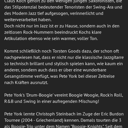
Claus Koch gehört zu den wenigen jungen Saxofonisten, die
das Stilpotenzial bedeutender Tenoristen der Swing-Ära und
des Modern Jazz tief aufgesogen, verinnerlicht und
weiterverarbeitet haben.
Doch nicht nur im Jazz ist er zu Hause, sondern auch in den
zeitlosen Rock-Nummern beeindruckt Kochs klare
Artikulation ebenso wie sein warmer, voller Ton.
Kommt schließlich noch Torsten Goods dazu, der schon oft
nachgewiesen hat, dass er nicht nur die klassische Jazzgitarre
so technisch brillant und stylisch spielen kann, wie kaum ein
anderer, sondern auch dass er über eine wunderbare
Gesangstimme verfügt, was Pete York bei dieser Zeitreise
nach Kräften ausnutzt.
Pete York's 'Drum-Boogie' vereint Boogie Woogie, Rock'n Roll,
R&B und Swing in einer aufregenden Mischung!
Pete York lernte Christoph Steinbach im Zuge der Eric Burdon
Tournee (2004 - Griechenland) kennen. Damals tourten die 3
als Boogie-Trio unter dem Namen "Boogie-Knights". Seit dem