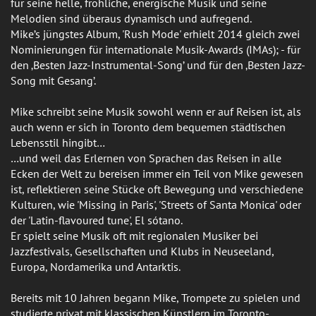
für seine helle, fröhliche, energische Musik und seine
Melodien sind überaus dynamisch und aufregend.
Mike’s jüngstes Album, 'Rush Mode' erhielt 2014 gleich zwei
Nominierungen für internationale Musik-Awards (IMAs); - für
den ‚Besten Jazz-Instrumental-Song’ und für den ‚Besten Jazz-
Song mit Gesang’.
Mike schreibt seine Musik sowohl wenn er auf Reisen ist, als
auch wenn er sich in Toronto dem bequemen städtischen
Lebensstil hingibt…
…und weil das Erlernen von Sprachen das Reisen in alle
Ecken der Welt zu bereisen immer ein Teil von Mike gewesen
ist, reflektieren seine Stücke oft Bewegung und verschiedene
Kulturen, wie 'Missing in Paris', 'Streets of Santa Monica' oder
der 'Latin-flavoured tune', El sótano.
Er spielt seine Musik oft mit regionalen Musiker bei
Jazzfestivals, Gesellschaften und Klubs in Neuseeland,
Europa, Nordamerika und Antarktis.
Bereits mit 10 Jahren begann Mike, Trompete zu spielen und
studierte privat mit klassischen Künstlern im Toronto-