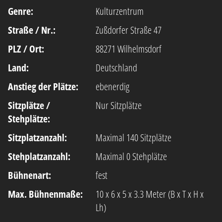
Genre:
Kulturzentrum
Straße / Nr.:
Zußdorfer Straße 47
PLZ / Ort:
88271 Wilhelmsdorf
Land:
Deutschland
Anstieg der Plätze:
ebenerdig
Sitzplätze /
Nur Sitzplätze
Stehplätze:
Sitzplatzanzahl:
Maximal 140 Sitzplätze
Stehplatzanzahl:
Maximal 0 Stehplätze
Bühnenart:
fest
Max. Bühnenmaße:
10 x 6 x 5 x 3.3 Meter (B x T x H x
Lh)