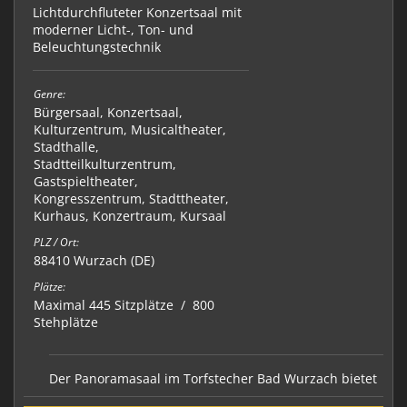
Lichtdurchfluteter Konzertsaal mit
moderner Licht-, Ton- und
Beleuchtungstechnik
Genre:
Bürgersaal
,
Konzertsaal
,
Kulturzentrum
,
Musicaltheater
,
Stadthalle
,
Stadtteilkulturzentrum
,
Gastspieltheater
,
Kongresszentrum
,
Stadttheater
,
Kurhaus
,
Konzertraum
,
Kursaal
PLZ / Ort:
88410 Wurzach (DE)
Plätze:
Maximal 445 Sitzplätze / 800
Stehplätze
Der Panoramasaal im Torfstecher Bad Wurzach bietet
als Konzertsaal ein besonderes Ambiente für