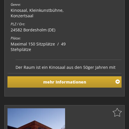
Genre:
Kinosaal
,
Kleinkunstbühne
,
Konzertsaal
PLZ / Ort:
24582 Bordesholm (DE)
Plätze:
Maximal 150 Sitzplätze / 49
Stehplätze
Der Raum ist ein Kinosaal aus den 50ger Jahren mit
einer festen Bühne . Es gibt 125 feste Sitzplätze, man
kann noch 30 Plätze dazu bestuhlen. Bei
mehr Informationen
Musikveranstaltungen gibt es die Möglichkeit 49
Stehplätze zu vegeben.