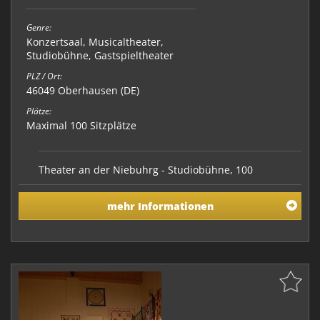
Genre:
Konzertsaal
,
Musicaltheater
,
Studiobühne
,
Gastspieltheater
PLZ / Ort:
46049 Oberhausen (DE)
Plätze:
Maximal 100 Sitzplätze
Theater an der Niebuhrg - Studiobühne, 100
Sitzplätze bei Reihenbestuhlung, Vollausstattung mit
Licht- und Tonanlage
mehr Informationen