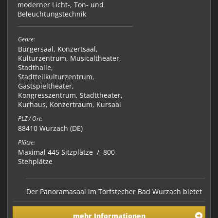
moderner Licht-, Ton- und
Beleuchtungstechnik
Genre:
Bürgersaal
,
Konzertsaal
,
Kulturzentrum
,
Musicaltheater
,
Stadthalle
,
Stadtteilkulturzentrum
,
Gastspieltheater
,
Kongresszentrum
,
Stadttheater
,
Kurhaus
,
Konzertraum
,
Kursaal
PLZ / Ort:
88410 Wurzach (DE)
Plätze:
Maximal 445 Sitzplätze / 800
Stehplätze
Der Panoramasaal im Torfstecher Bad Wurzach bietet
als Konzertsaal ein besonderes Ambiente für
musikalische Darbietungen. Der helle, großzügige
mehr Informationen