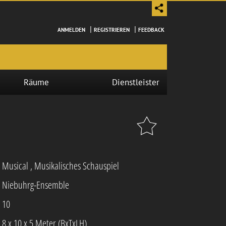
|
|
ANMELDEN
REGISTRIEREN
FEEDBACK
Räume
Dienstleister
Musical
,
Musikalisches Schauspiel
Niebuhrg-Ensemble
10
8 x 10 x 5 Meter (BxTxLH)