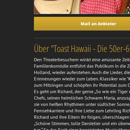
Mail an Anbieter
Über "Toast Hawaii - Die 50er-
Den Theaterbesuchern winkt eine amüsante Zeitrei
Familienkomödie entführt das Publikum in die Ze
Holland, wieder auferstehen. Auch die Lieder, 
Erinnerungen wieder zum Leben. Klassiker wie "K
zum Mitsingen und schöpfen ihr Potential zum 
Es geht um Richard, der gerne „So wie ein Tiger
Chefs, seinen heimlichen Schwarm Maria, anzusp
sie von heißen Rhythmen unter südlicher Sonne,
Fernsehkarriere und Ihre Liebe zum Lehrling Rich
Richard und ihre Eltern ihr folgen, überschlagen
„Schöne Stimmen, tolle Darsteller und ein über
tun.“ So das Fazit einer begeisterten Musicalbesu