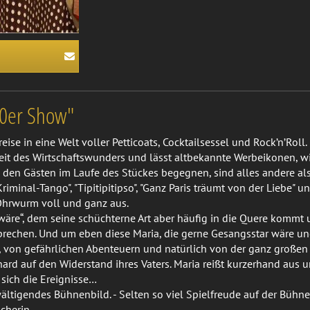
60er Show"
se in eine Welt voller Petticoats, Cocktailsessel und Rock’n’Roll.
it des Wirtschaftswunders und lässt altbekannte Werbeikonen, wie
die den Gästen im Laufe des Stückes begegnen, sind alles andere 
riminal-Tango", "Tipitipitipso", "Ganz Paris träumt von der Liebe
Ohrwurm voll und ganz aus.
 wäre“, dem seine schüchterne Art aber häufig in die Quere kommt 
rechen. Und um eben diese Maria, die gerne Gesangsstar wäre und
 von gefährlichen Abenteuern und natürlich von der ganz großen 
ard auf den Widerstand ihres Vaters. Maria reißt kurzerhand aus u
 sich die Ereignisse…
wältigendes Bühnenbild. - Selten so viel Spielfreude auf der Bü
cherin.