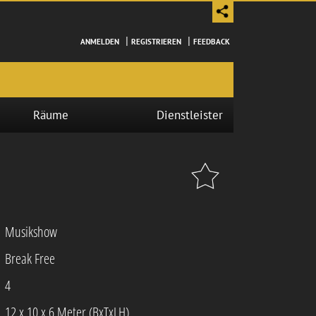
|
|
ANMELDEN
REGISTRIEREN
FEEDBACK
Räume
Dienstleister
Musikshow
Break Free
4
12 x 10 x 6 Meter (BxTxLH)