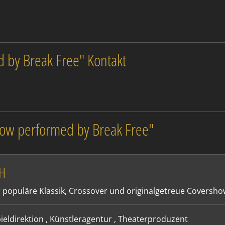
 by Break Free" Kontakt
how performed by Break Free"
bH
ür populäre Klassik, Crossover und originalgetreue Coversh
ieldirektion
,
Künstleragentur
,
Theaterproduzent