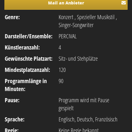
Mail an Anbieter
Genre:
Konzert
,
Spezieller Musikstil
,
Singer-Songwriter
Darsteller/Ensemble:
PERCIVAL
Künstleranzahl:
4
Gewünschte Platzart:
Sitz- und Stehplätze
Mindestplatzanzahl:
120
Programmlänge in
90
Minuten:
Pause:
Programm wird mit Pause
gespielt
Sprache:
Englisch, Deutsch, Französisch
Regie:
Keine Regie bekannt