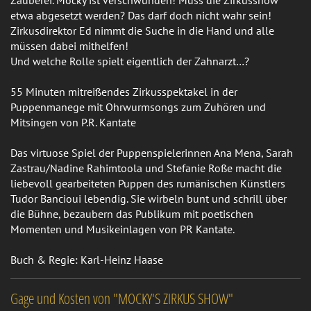
Zauberei. Mocky ist verschwunden! Muss die Zirkusshow
etwa abgesetzt werden? Das darf doch nicht wahr sein!
Zirkusdirektor Ed nimmt die Suche in die Hand und alle
müssen dabei mithelfen!
Und welche Rolle spielt eigentlich der Zahnarzt…?
55 Minuten mitreißendes Zirkusspektakel in der
Puppenmanege mit Ohrwurmsongs zum Zuhören und
Mitsingen von P.R. Kantate
Das virtuose Spiel der Puppenspielerinnen Ana Mena, Sarah
Zastrau/Nadine Rahimtoola und Stefanie Roße macht die
liebevoll gearbeiteten Puppen des rumänischen Künstlers
Tudor Bancioui lebendig. Sie wirbeln bunt und schrill über
die Bühne, bezaubern das Publikum mit poetischen
Momenten und Musikeinlagen von PR Kantate.
Buch & Regie: Karl-Heinz Haase
Gage und Kosten von "MOCKY'S ZIRKUS SHOW"