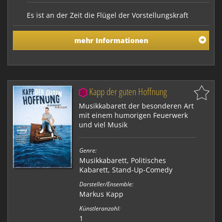
Es ist an der Zeit die Flügel der Vorstellungskraft
auszubreiten und mit Markus Kapp auf eine
unvergessliche musikalische Reise zu gehen! Sein
mehr Informationen
neues Soloprogramm „WELTKAPP – Mit einem Flügel
um die Welt“ lädt Sie ein über die Grenzen des
Gewöhnlichen hinauszufliegen und die Erde aus einer
anderen Pe…
Kapp der guten Hoffnung
Musikkabarett der besonderen Art
mit einem humorigen Feuerwerk
und viel Musik
Genre:
Musikkabarett
,
Politisches
Kabarett
,
Stand-Up-Comedy
Darsteller/Ensemble:
Markus Kapp
Künstleranzahl:
1