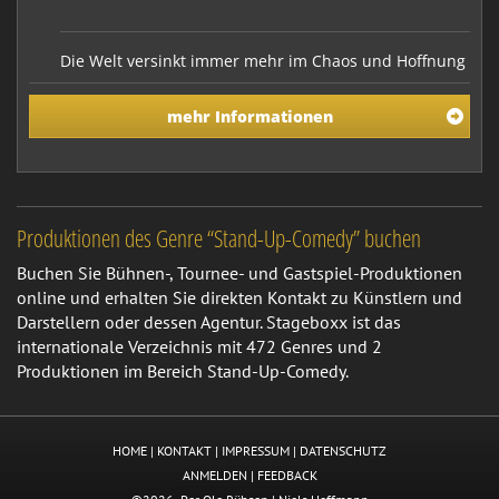
Die Welt versinkt immer mehr im Chaos und Hoffnung
auf Besserung scheint nicht in Sicht zu sein. Doch
keine Panik auf der Titanic, denn die Hoffnung
mehr Informationen
erwacht im neuen Programm „Kapp der guten
Hoffnung“. Erleben Sie ein Musikkabarett der
besonderen Art mit einem humorigen Feuerwerk von
Denkanstößen, …
Produktionen des Genre “Stand-Up-Comedy” buchen
Buchen Sie Bühnen-, Tournee- und Gastspiel-Produktionen
online und erhalten Sie direkten Kontakt zu Künstlern und
Darstellern oder dessen Agentur. Stageboxx ist das
internationale Verzeichnis mit 472 Genres und 2
Produktionen im Bereich Stand-Up-Comedy.
HOME
|
KONTAKT
|
IMPRESSUM
|
DATENSCHUTZ
ANMELDEN
|
FEEDBACK