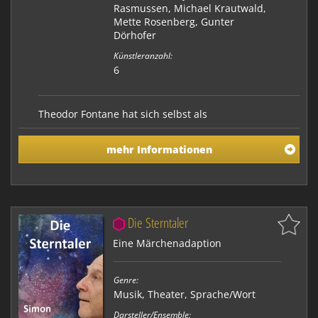
Rasmussen, Michael Krautwald,
Mette Rosenberg, Gunter
Dörhofer
Künstleranzahl:
6
Theodor Fontane hat sich selbst als
"Nordlandmenschen" gesehen. Die Herbheit des
Nordens lag ihm mehr als die Süße des Südens.
mehr Informationen
Schon in jungen Jahren gab er seinen Balladen
nordische Themen, die bekannteste, "Gorm Grimme",
entstand 1864 als Fontane zweimal das im Krieg
besiegte Dänemark für seine Kr…
Die Sterntaler
Eine Märchenadaption
Genre:
Musik
,
Theater
,
Sprache/Wort
Darsteller/Ensemble: