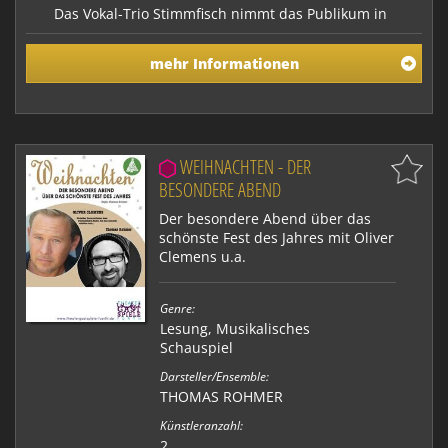
Das Vokal-Trio Stimmfisch nimmt das Publikum in
seinem neuen Programm „Fernweh“ mit auf große
Fahrt zu fernen Ufern und Sehnsuchtsorten. Im Sinne
mehr Informationen
von „Die Gedanken sind frei“ dürfen wir um die ganze
Welt segeln und überall wo wir wollen auch an Land
gehen. Denn die Reise findet im Geiste durch Musi…
WEIHNACHTEN - DER
BESONDERE ABEND
Der besondere Abend über das
schönste Fest des Jahres mit Oliver
Clemens u.a.
Genre:
Lesung
,
Musikalisches
Schauspiel
Darsteller/Ensemble:
THOMAS ROHMER
Künstleranzahl:
2