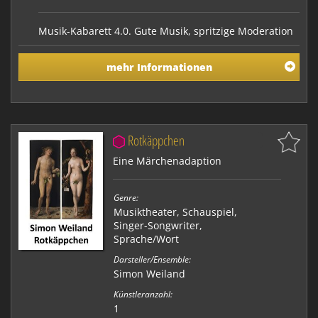
Musik-Kabarett 4.0. Gute Musik, spritzige Moderation
und eine Bühnenshow der Extraklasse. Gwendoline
und Thaddeus Meier sind das neue Traumpaar der
mehr Informationen
Szene. Meier GT bietet Ihnen eine Achterbahnfahrt
zwischen Alpinrock und politischen Kabarett. Wenn
Sie spitzfindige Pointen über bekannte Politik…
Rotkäppchen
Eine Märchenadaption
Genre:
Musiktheater
,
Schauspiel
,
Singer-Songwriter
,
Sprache/Wort
Darsteller/Ensemble:
Simon Weiland
Künstleranzahl:
1