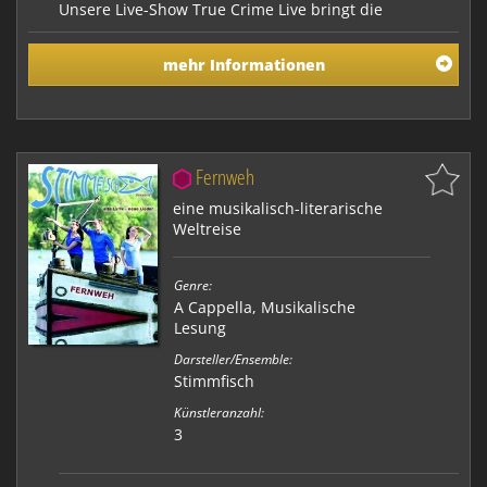
Unsere Live-Show True Crime Live bringt die
faszinierende Welt des True Crime direkt auf die
Bühne! Gemeinsam mit Ida und Luca, den Hosts des
mehr Informationen
erfolgreichen Podcasts Verbrechen Hautnah, erleben
die Zuschauer eine interaktive und spannende
Aufarbeitung echter Kriminalfälle. Mit einem
einzigartigen Kon…
Fernweh
eine musikalisch-literarische
Weltreise
Genre:
A Cappella
,
Musikalische
Lesung
Darsteller/Ensemble:
Stimmfisch
Künstleranzahl:
3