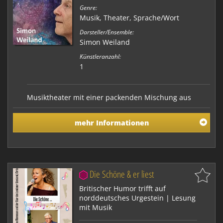
Genre:
Musik
,
Theater
,
Sprache/Wort
Darsteller/Ensemble:
Simon Weiland
Künstleranzahl:
1
Musiktheater mit einer packenden Mischung aus
Musik, Sprachakrobatik und Schauspiel. Das Stück
basiert auf dem Märchen „Aladin und die
mehr Informationen
Wunderlampe“ und stellt die Frage: Schwarze Magie
oder Zauber der Liebe: was ist stärker? Die
Performance zeigt, dass wir trotz aller Entfremdung in
der Moderne (bis…
Die Schöne & er liest
Britischer Humor trifft auf
norddeutsches Urgestein | Lesung
mit Musik