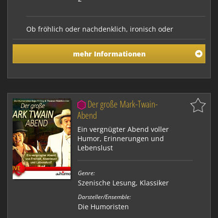
Ob fröhlich oder nachdenklich, ironisch oder
besinnlich: Oliver Clemens & Thomas Rohmer ziehen
alle Register und verzaubern mit diesem traumhaften
mehr Informationen
Abend über das schönste Fest des Jahres: ausgelassen
und fröhlich, amüsant und verrückt, innig und
liebenswert, nachdenklich und stimmungsvoll. Dieser
…
Der große Mark-Twain-
Abend
Ein vergnügter Abend voller
Humor, Erinnerungen und
Lebenslust
Genre:
Szenische Lesung
,
Klassiker
Darsteller/Ensemble:
Die Humoristen