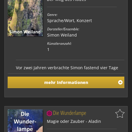
Genre:
Sprache/Wort
,
Konzert
Darsteller/Ensemble:
Simon Weiland
Künstleranzahl:
1
Vor zwei Jahren verbrachte Simon fastend vier Tage
und Nächte alleine im Wald. Er ging damit einem
Ritual nach, das indigene Völker seit Jahrtausenden
mehr Informationen
vollziehen. In diesem Konzert schildert er die tiefen
Erfahrungen, die er im Wald gemacht hat. Im Land der
Seele begegnete er dem Leben und dem Tod. …
Die Wunderlampe
Magie oder Zauber - Aladin