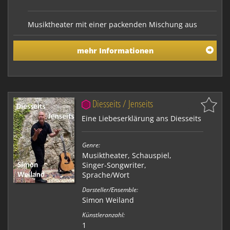
Musiktheater mit einer packenden Mischung aus
Musik, Sprachakrobatik und Schauspiel. Die
Performance thematisiert die jungsteinzeitliche
mehr Informationen
Revolution und zeigt, wie durch die Sesshaftwerdung
des Menschen eine psychische Struktur entstanden
ist, die bis heute wirksam ist: wer besitzt, wird
besessen.
Diesseits / Jenseits
Eine Liebeserklärung ans Diesseits
Genre:
Musiktheater
,
Schauspiel
,
Singer-Songwriter
,
Sprache/Wort
Darsteller/Ensemble:
Simon Weiland
Künstleranzahl:
1