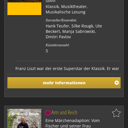
Genre:
Klassik
,
Musiktheater
,
Musikalische Lesung
Darsteller/Ensemble:
Hank Teufer, Silke Rougk, Ute
Beckert, Manja Sabrowski,
Dmitri Pavlov
Künstleranzahl:
5
Franz Liszt war der erste Superstar der Klassik. Er war
ein Universalgenie und Frauenschwarm, als Pianist
bejubelt und als innovativer Komponist berühmt.
mehr Informationen
Seines Könnens war sich Liszt durchaus bewusst und
behauptete von sich selbst: "Das Konzert bin ich". Und
seine Konzerte waren Spektakel und löst…
Arm und Reich
Eine Märchenadaption: Vom
Fischer und seiner Frau