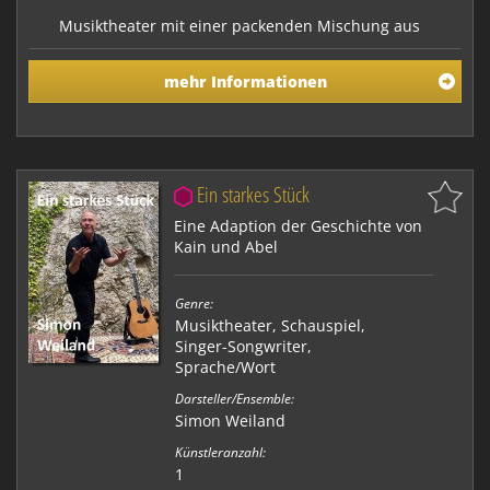
Musiktheater mit einer packenden Mischung aus
Musik, Sprachakrobatik und Schauspiel. Die
Performance handelt vom Wunder unbewusster
mehr Informationen
Prozesse, ohne die wir gar nicht leben könnten. Dies
reicht bis ins Geistige: im Traum gibt es weder Zeit
noch Raum. Das Schöpferische kommt aus einer
anderen Dimension…
Ein starkes Stück
Eine Adaption der Geschichte von
Kain und Abel
Genre:
Musiktheater
,
Schauspiel
,
Singer-Songwriter
,
Sprache/Wort
Darsteller/Ensemble:
Simon Weiland
Künstleranzahl:
1