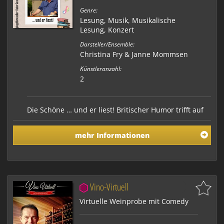
Genre:
Lesung
,
Musik
,
Musikalische
Lesung
,
Konzert
Darsteller/Ensemble:
Christina Fry & Janne Mommsen
Künstleranzahl:
2
Die Schöne … und er liest! Britischer Humor trifft auf
norddeutsches Urgestein Wenn Christina Fry das
Mikrofon in die Hand nimmt, verwandelt sich die
mehr Informationen
Bühne in einen magischen Ort voller klangvoller
Überraschungen. Mit einer Stimme, die so vielseitig ist
wie ein Schweizer Taschenmesser, singt si…
Vino-Virtuell
Virtuelle Weinprobe mit Comedy