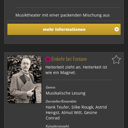
Musiktheater mit einer packenden Mischung aus
Musik, Sprachakrobatik und Schauspiel. Reden
Menschen nicht gerne über Gott und die Welt? Eine
mehr Informationen
autobiographische Performance zur Spiritualität des
Alltags. Songs und Szenen über Leben, Tod und das
Dazwischen.
Einkehr bei Fontane
Heiterkeit zieht an. Heiterkeit ist
wie ein Magnet.
Genre:
Musikalische Lesung
Darsteller/Ensemble:
Hank Teufer, Silke Rougk, Astrid
Hengst, Almut Witt, Gesine
Conrad
Künstleranzahl: