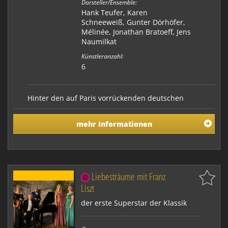
Darsteller/Ensemble:
Hank Teufer, Karen
Schneeweiß, Gunter Dörhöfer,
Mélinée, Jonathan Bratoeff, Jens
Naumilkat
Künstleranzahl:
6
Hinter den auf Paris vorrückenden deutschen
Truppen reist Theodor Fontane im Oktober 1870 nach
Frankreich. Er will über den Krieg berichten. Aber er
mehr Informationen
ist zu sorglos. Von Freischärlern wird er
festgenommen. Von einem Gefängnis zum nächsten
führt der Weg bis auf die Insel Oléron. Erst Bismarcks
Interve…
Liebesträume mit Franz
Liszt
der erste Superstar der Klassik