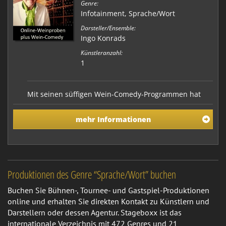
Genre:
Infotainment
,
Sprache/Wort
Darsteller/Ensemble:
Ingo Konrads
Künstleranzahl:
1
Mit seinen süffigen Wein-Comedy-Programmen hat
sich Ingo Konrads ein begeistertes Publikum erobert
und bewiesen, dass die Welt des Weins keineswegs
mehr Informationen
trocken ist, sondern viel Spaß und Komik birgt. Nun
präsentiert der Künstler seine Show auch live
zugeschaltet auf Ihrer Online-Veranstaltung. Als K…
Produktionen des Genre “Sprache/Wort” buchen
Buchen Sie Bühnen-, Tournee- und Gastspiel-Produktionen
online und erhalten Sie direkten Kontakt zu Künstlern und
Darstellern oder dessen Agentur. Stageboxx ist das
internationale Verzeichnis mit 472 Genres und 21