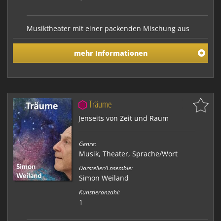
Musiktheater mit einer packenden Mischung aus
Musik, Sprachakrobatik und Schauspiel. Die
Performance ist eine Parabel auf den
mehr Informationen
Machbarkeitswahn des Patriarchats. Fahren wir
unsere Welt an die Wand oder wird der Frosch an die
Wand geknallt? Die existentielle Frage der Moderne:
wie kann der Frosch verw…
Träume
Jenseits von Zeit und Raum
Genre:
Musik
,
Theater
,
Sprache/Wort
Darsteller/Ensemble:
Simon Weiland
Künstleranzahl:
1