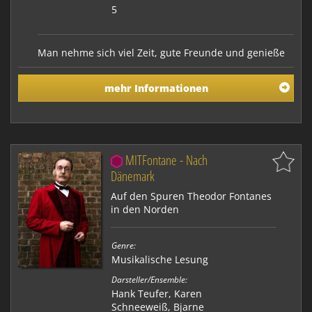
5
Man nehme sich viel Zeit, gute Freunde und genieße
die Kultur der Gastlichkeit des 19. Jahrhunderts.
Getreu der Meinung des alten Stechlin: „Wer ängstlich
mehr Informationen
abwägt, sagt gar nichts. Nur die scharfe Zeichnung,
die schon die Karikatur streift, macht eine Wirkung“
nähert sich der Schauspieler Hank T…
MITFontane - Nach
Dänemark
Auf den Spuren Theodor Fontanes
in den Norden
Genre:
Musikalische Lesung
Darsteller/Ensemble:
Hank Teufer, Karen
Schneeweiß, Bjarne