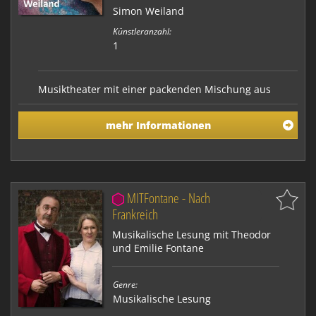
Simon Weiland
Künstleranzahl:
1
Musiktheater mit einer packenden Mischung aus
Musik, Sprachakrobatik und Schauspiel. Die
Performance führt tief in die transzendente Welt: das
mehr Informationen
nackte Leben, der sichere Tod. Und dann? Die Seele
lebt im Schöpferischen. Nicht nur das Sein ist ewig,
sondern auch das Werden.
MITFontane - Nach
Frankreich
Musikalische Lesung mit Theodor
und Emilie Fontane
Genre:
Musikalische Lesung