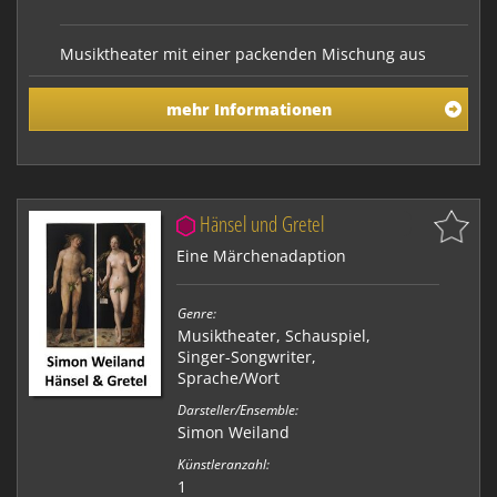
Musiktheater mit einer packenden Mischung aus
Musik, Sprachakrobatik und Schauspiel. Die
Performance schlägt einen phantasievollen Bogen
mehr Informationen
vom christlichen Dogma der Erbschuld bis hin zur
Leistungsgesellschaft von heute: ständig bleiben wir
etwas schuldig. Wovon werden wir aufgefressen? Das
geht nun s…
Hänsel und Gretel
Eine Märchenadaption
Genre:
Musiktheater
,
Schauspiel
,
Singer-Songwriter
,
Sprache/Wort
Darsteller/Ensemble:
Simon Weiland
Künstleranzahl:
1