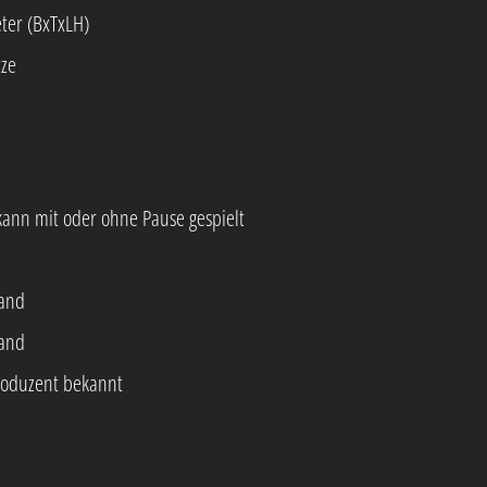
eter (BxTxLH)
tze
ann mit oder ohne Pause gespielt
and
and
roduzent bekannt