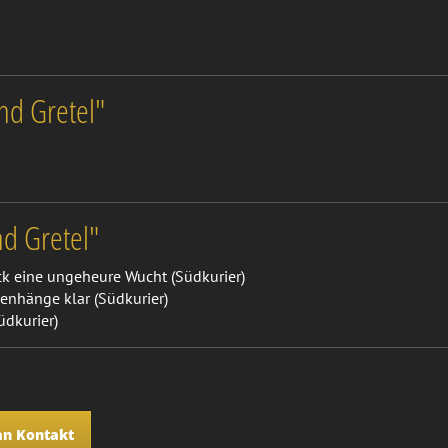
nd Gretel"
d Gretel"
ck eine ungeheure Wucht (Südkurier)
nhänge klar (Südkurier)
üdkurier)
an Kontakt