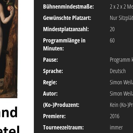
Bühnenmindestmaße:
2 x 2 x 2 M
Gewünschte Platzart:
Nur Sitzplä
Mindestplatzanzahl:
20
Programmlänge in
60
Minuten:
Pause:
Programm k
Sprache:
Deutsch
Regie:
Simon Weil
Autor:
Simon Weil
(Ko-)Produzent:
Kein (Ko-)P
Premiere:
2016
Tourneezeitraum:
immer