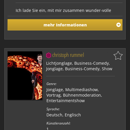
Ich lade Sie ein, mit mir zusammen wunder-volle
Geschichten voller Wunder zu erleben. Wir tauchen
mittels der Zauberei in tiefsinnige Geschichten ein,
mehr Informationen
die im Gedächtnis bleiben. Ich zaubere und erzähle
spannend, humorvoll, außergewöhnlich - und auf
jeden Fall mit einem höchst überraschenden Ende. …
christoph rummel
Lichtjonglage, Business-Comedy,
Jonglage, Business-Comedy, Show
Genre:
Jonglage
,
Multimediashow
,
Vortrag
,
Bühnenmoderation
,
Entertainmentshow
Sprache:
Deutsch, Englisch
Künstleranzahl:
1