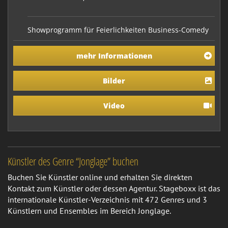
Showprogramm für Feierlichkeiten Business-Comedy
und Impulsvorträge für Firmenveranstaltungen,
Tagungen, Kongresse Lichtjonglage, Videokunst,
mehr Informationen
Module für digitale Veranstaltungen
Bilder
Video
Künstler des Genre “Jonglage” buchen
Buchen Sie Künstler online und erhalten Sie direkten
Kontakt zum Künstler oder dessen Agentur. Stageboxx ist das
internationale Künstler-Verzeichnis mit 472 Genres und 3
Künstlern und Ensembles im Bereich Jonglage.