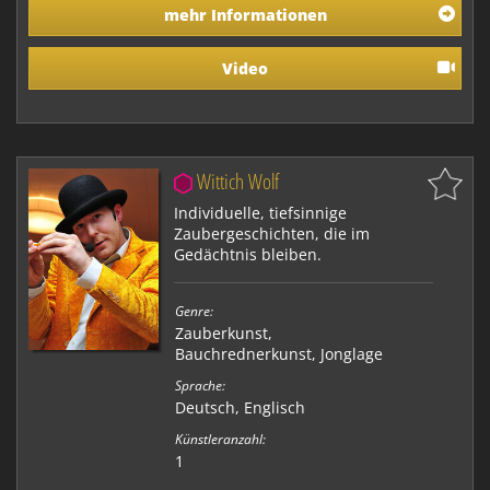
begeisternder Zirkusartistik, groovender Musik und
mehr Informationen
visuellem Humor. • In ihrer Lichtshow vereinigen Sie
Artistik mit der Computertechnik des 21.
Jahrhunderts. Ihre Requisiten werden durch mikroc…
Video
Wittich Wolf
Individuelle, tiefsinnige
Zaubergeschichten, die im
Gedächtnis bleiben.
Genre:
Zauberkunst
,
Bauchrednerkunst
,
Jonglage
Sprache:
Deutsch, Englisch
Künstleranzahl:
1