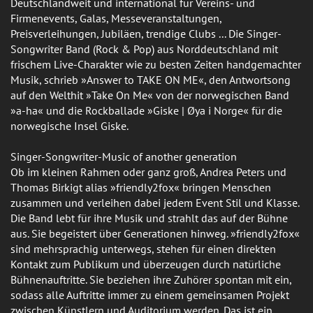
Deutschlandweit und international für Vereins- und
Firmenevents, Galas, Messeveranstaltungen,
Preisverleihungen, Jubiläen, trendige Clubs ... Die Singer-
Songwriter Band (Rock & Pop) aus Norddeutschland mit
frischem Live-Charakter wie zu besten Zeiten handgemachter
Musik, schrieb »Answer to TAKE ON ME«, den Antwortsong
auf den Welthit »Take On Me« von der norwegischen Band
»a-ha« und die Rockballade »Giske | Øya i Norge« für die
norwegische Insel Giske.
Singer-Songwriter-Music of another generation
Ob im kleinen Rahmen oder ganz groß, Andrea Peters und
Thomas Birkigt alias »friendly2fox« bringen Menschen
zusammen und verleihen dabei jedem Event Stil und Klasse.
Die Band lebt für ihre Musik und strahlt das auf der Bühne
aus. Sie begeistert über Generationen hinweg. »friendly2fox«
sind mehrsprachig unterwegs, stehen für einen direkten
Kontakt zum Publikum und überzeugen durch natürliche
Bühnenauftritte. Sie beziehen ihre Zuhörer spontan mit ein,
sodass alle Auftritte immer zu einem gemeinsamen Projekt
zwischen Künstlern und Auditorium werden. Das ist ein