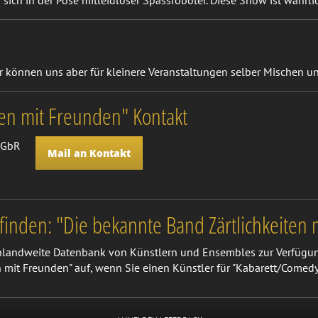
n sich in der Pose mitleidloser Spassroboter. Diese Show ist wahr
ir können uns aber für kleinere Veranstaltungen selber Mischen u
ten mit Freunden" Kontakt
n GbR
Mail an Kontakt
finden: "Die bekannte Band Zärtlichkeiten
chlandweite Datenbank von Künstlern und Ensembles zur Verfügun
n mit Freunden" auf, wenn Sie einen Künstler für "Kabarett/Comed