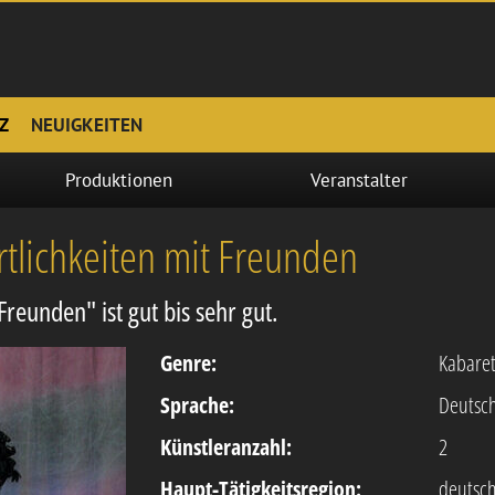
Z
NEUIGKEITEN
Produktionen
Veranstalter
tlichkeiten mit Freunden
Freunden" ist gut bis sehr gut.
Genre:
Kabare
Sprache:
Deutsc
Künstleranzahl:
2
Haupt-Tätigkeitsregion:
deutsc