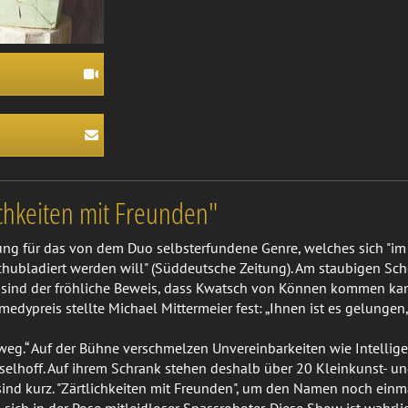
chkeiten mit Freunden"
nung für das von dem Duo selbsterfundene Genre, welches sich "im
chubladiert werden will" (Süddeutsche Zeitung). Am staubigen Sc
e sind der fröhliche Beweis, dass Kwatsch von Können kommen kan
edypreis stellte Michael Mittermeier fest: „Ihnen ist es gelunge
weg.“ Auf der Bühne verschmelzen Unvereinbarkeiten wie Intellige
selhoff. Auf ihrem Schrank stehen deshalb über 20 Kleinkunst- un
 kurz. "Zärtlichkeiten mit Freunden", um den Namen noch einmal