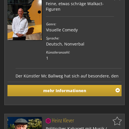
Feine, etwas schräge Walkact-
Figuren
Genre:
Visuelle Comedy
Sprache:
Deutsch, Nonverbal
Künstleranzahl:
1
Der Künstler Mc Ballweg hat sich auf besondere, den
Zuschauer überraschende Walkacts spezialisiert.
mehr Informationen
Heinz Klever
Politisches Kabarett mit Musik /