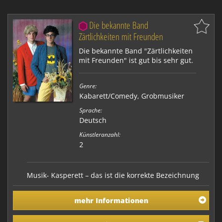
Die bekannte Band
Zärtlichkeiten mit Freunden
Die bekannte Band "Zärtlichkeiten
mit Freunden" ist gut bis sehr gut.
Genre:
Kabarett/Comedy
,
Grobmusiker
Sprache:
Deutsch
Künstleranzahl:
2
Musik- Kasperett – das ist die korrekte Bezeichnung
für das von dem Duo selbsterfundene Genre, welches
sich "im weiten Feld zwischen Hintersinn und Hirnriss
mehr Informationen
so prächtig austobt und dabei humormäßig nicht
schubladiert werden will" (Süddeutsche Zeitung). Am