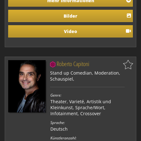
mehr Informationen
denn wenn Sie denken, dass es jetzt zu viel des Guten
war, legt er noch eine Schippe drauf. So unterhält er
sein Publikum mit allerhand…
Bilder
Video
Roberto Capitoni
Stand up Comedian, Moderation,
Schauspiel,
Genre:
Theater
,
Varieté, Artistik und
Kleinkunst
,
Sprache/Wort
,
Infotainment
,
Crossover
Sprache:
Deutsch
Künstleranzahl: