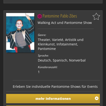
Pantomime Pablo Zibes
Walking Act und Pantomime Show
Genre:
Theater
,
Varieté, Artistik und
Kleinkunst
,
Infotainment
,
Pantomime
Sprache:
Deutsch, Spanisch, Nonverbal
Künstleranzahl:
1
Erleben Sie individuelle Pantomime-Shows für Events
aller Art mit Pablo Zibes. Als erfahrener Künstler
beeindruckt er durch seine künstlerische Kreativität
mehr Informationen
und die professionelle Umsetzung seiner
unterschiedlichen Figuren. Profitieren Sie von seinem