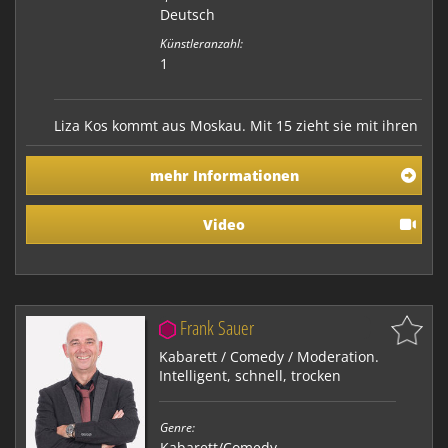
Deutsch
Künstleranzahl:
1
Liza Kos kommt aus Moskau. Mit 15 zieht sie mit ihren
Eltern aufs Land – nach Deutschland. Hier will und
muss sie sich integrieren und lernt die
mehr Informationen
Landessprache, die sie auch bald perfekt beherrscht:
Türkisch! Nach vier Jahren unterm Kopftuch, hängt sie
dieses an den Nagel und beschließt eine „richtig…
Video
Frank Sauer
Kabarett / Comedy / Moderation.
Intelligent, schnell, trocken
Genre:
Kabarett/Comedy