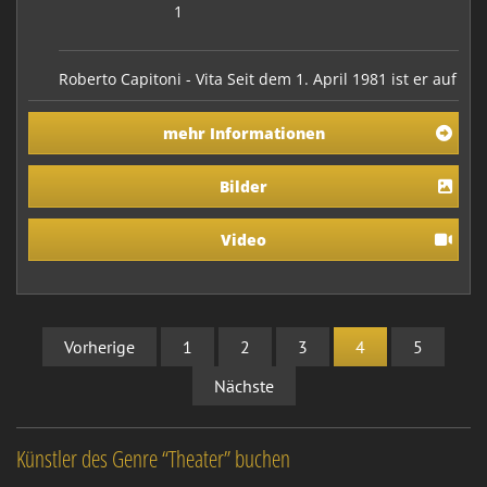
1
Roberto Capitoni - Vita Seit dem 1. April 1981 ist er auf
deutschen Bühnen unterwegs. Somit feiert er 2021
schon sein 40-jähriges Bühnenjubiläum. Aktuell ist er
mehr Informationen
bei Drucklegung des Buches „Vom Punk zum
Comedian“ mit seinem inzwischen schon 7. Solo-
Stand-Up-Comedyprogramm „Spätzle, Sex & Dolce
Bilder
Vit…
Video
Vorherige
1
2
3
4
5
Nächste
Künstler des Genre “Theater” buchen