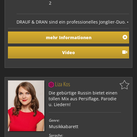
2
DRAUF & DRAN sind ein professionelles Jonglier-Duo. •
Bühnen- und Strassenshows sind eine Mischung aus
begeisternder Zirkusartistik, groovender Musik und
mehr Informationen
visuellem Humor. • In ihrer Lichtshow vereinigen Sie
Artistik mit der Computertechnik des 21.
Jahrhunderts. Ihre Requisiten werden durch mikroc…
Video
Liza Kos
Die gebürtige Russin bietet einen
tollen Mix aus Persiflage, Parodie
u. Liedern!
Genre:
Musikkabarett
Sprache: