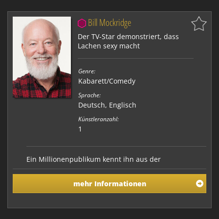
Bill Mockridge
Der TV-Star demonstriert, dass
Lachen sexy macht
Genre:
Kabarett/Comedy
Sprache:
Deutsch, Englisch
Künstleranzahl:
1
Ein Millionenpublikum kennt ihn aus der
Lindenstraße, wo er viele Jahre der Mann an der Seite
von Mutter Beimer war. Viele neue Fans hat er in
mehr Informationen
letzter Zeit mit der neuen WDR-Comedyserie "Die
Mockridges - Eine Knallerfamilie" gewonnen. Aber Bill
Mockridge ist auch ein erfolgreicher Bestseller-Autor
…