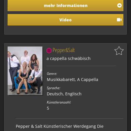
Jazz studiert. Sie spielt u. a. auch Klavier und Gitarre.
mehr Informationen
Sie hat in vielen Musicalproduktionen im
deutschsprachigen Raum gespielt, war aber auch als
Studiosängerin u. a. für Georgette Dee und diverse
Video
Film- …
Pepper&Salt
a cappella schwäbisch
Genre:
Musikkabarett
,
A Cappella
Sprache:
Deutsch, Englisch
Künstleranzahl:
5
Pepper & Salt Künstlerischer Werdegang Die