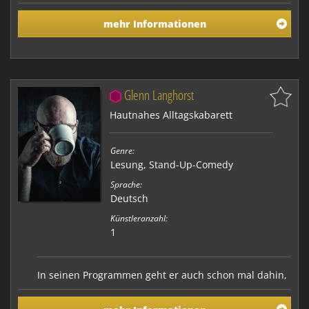
mehr Informationen
Glenn Langhorst
Hautnahes Alltagskabarett
Genre:
Lesung
,
Stand-Up-Comedy
Sprache:
Deutsch
Künstleranzahl:
1
In seinen Programmen geht er auch schon mal dahin,
wo "der Spaß aufhört” oder “Schluss mit lustig” ist.
Beides ist bei Glenn Langhorst allerdings nie der Fall,