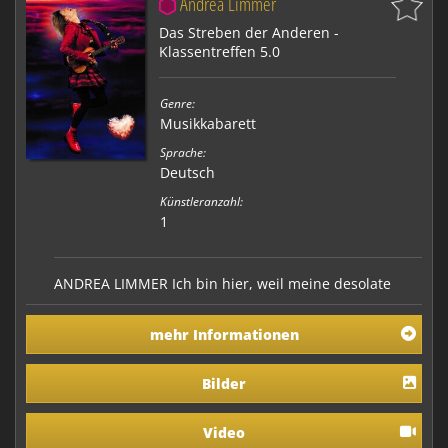
Andrea Limmer
Das Streben der Anderen -
Klassentreffen 5.0
Genre:
Musikkabarett
Sprache:
Deutsch
Künstleranzahl:
1
ANDREA LIMMER Ich bin hier, weil meine desolate
Gefühlslage durch die angebliche Zugehörigkeit zu
einer Gemeinschaft auch nicht viel schlimmer wird."
mehr Informationen
Andrea Limmer wurde folgerichtig an einem
Faschingssamstag 1985 in Oberbayern geboren.
Obwohl Andrea ihre Mitmenschen mit heftigen
Bilder
Anzeichen frühki…
Video