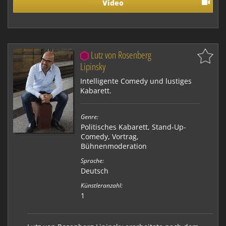
staubigen Scheideweg von Kabarett und Ro…
Video
Lutz von Rosenberg
Lipinsky
Intelligente Comedy und lustiges
Kabarett.
Genre:
Politisches Kabarett
,
Stand-Up-
Comedy
,
Vortrag
,
Bühnenmoderation
Sprache:
Deutsch
Künstleranzahl:
1