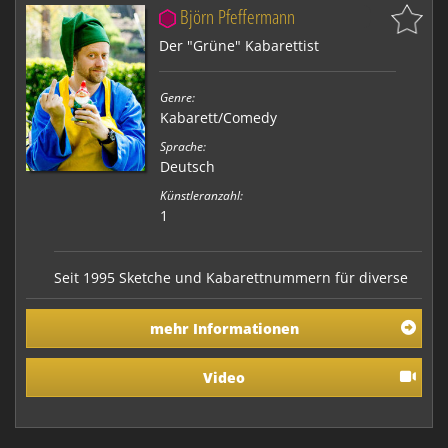
Björn Pfeffermann
Der "Grüne" Kabarettist
Genre:
Kabarett/Comedy
Sprache:
Deutsch
Künstleranzahl:
1
Seit 1995 Sketche und Kabarettnummern für diverse
Fernsehproduktionen u.a. „Sketchup“, „RTL Samstag
Nacht“, „Die Wochenshow“. Seit 1996 Veröffentlichung
mehr Informationen
von Kurzgeschichten in verschiedenen
Literaturzeitschriften, Lesungen in Berlin. Seit 1997
Bühnen und Radiotexte für die Kabarettisten Chris…
Video